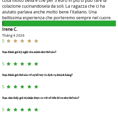
cosa molto bella è che per 3 euro in più si può fare la
colazione cucinandosela da soli. La ragazza che ci ha
aiutato parlava anche molto bene l'italiano. Una
bellissima esperienza che porteremo sempre nel cuore.
I
Irene C.
Tháng 4 2026
5
Bạn đánh giá kỳ nghỉ của mình như thế nào?
5
Bạn đánh giá thế nào về sự hỗ trợ và dịch vụ khách hàng?
5
Bạn cảm thấy giá trị nhận được so với số tiền bỏ ra như thế nào?
5