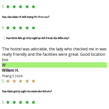
5
Bạn cảm nhận về chất lượng Wi-Fi ra sao?
5
Bạn thích điều gì về kỳ nghỉ tại chỗ ở hoặc địa điểm này?
The hostel was adorable, the lady who checked me in was
really friendly and the facilities were great. Good location
too
W
Willem H.
Tháng 5 2026
5
Bạn đánh giá kỳ nghỉ của mình như thế nào?
5