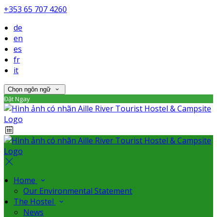
+353 65 707 4260
de
en
es
fr
it
Chọn ngôn ngữ
Đặt Ngay
Home
Our Environmental Statement
The Hostel
News