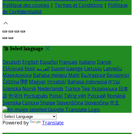
Politique des cookies
|
Termes et Conditions
|
Politique
de Confidentialité
Select language
Deutsch
English
Español
Français
Italiano
Dansk
Ελληνικά
Eesti
العربية
Suomi
Gaeilge
Lietuvių
Latviešu
Македонски
Bahasa melayu
Malti
Български
Беларускі
Čeština
हिंदी
Magyar
Hrvatski
Bahasa indonesia
עברית
Íslenska
Norsk
Nederlands
Türkçe
ไทย
Українська
日本
語
한국어
Português
Polski
Tiếng việt
Русский
Română
Svenska
Српски
Shqipe
Slovenščina
Slovenčina
中文
Powered by
Translate