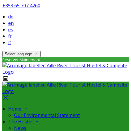
+353 65 707 4260
de
en
es
fr
it
Select language
Réserver Maintenant
Home
Our Environmental Statement
The Hostel
News