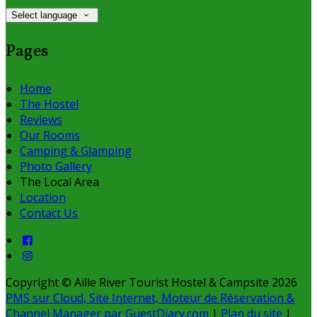
Select language
Pages
Home
The Hostel
Reviews
Our Rooms
Camping & Glamping
Photo Gallery
The Local Area
Location
Contact Us
Copyright ©
Aille River Tourist Hostel & Campsite 2026
PMS sur Cloud, Site Internet, Moteur de Réservation &
Channel Manager par GuestDiary.com
|
Plan du site
|