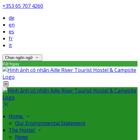
+353 65 707 4260
de
en
es
fr
it
Chọn ngôn ngữ
Đặt Ngay
Home
Our Environmental Statement
The Hostel
News