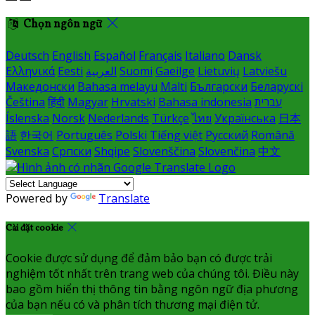
Chọn ngôn ngữ
Deutsch
English
Español
Français
Italiano
Dansk
Ελληνικά
Eesti
العربية
Suomi
Gaeilge
Lietuvių
Latviešu
Македонски
Bahasa melayu
Malti
Български
Беларускі
Čeština
हिंदी
Magyar
Hrvatski
Bahasa indonesia
עברית
Íslenska
Norsk
Nederlands
Türkçe
ไทย
Українська
日本
語
한국어
Português
Polski
Tiếng việt
Русский
Română
Svenska
Српски
Shqipe
Slovenščina
Slovenčina
中文
Powered by
Translate
Cài đặt cookie
Cookie được sử dụng để đảm bảo bạn có được trải
nghiệm tốt nhất trên trang web của chúng tôi. Điều này
bao gồm hiển thị thông tin bằng ngôn ngữ địa phương
của bạn nếu có và phân tích thương mại điện tử.