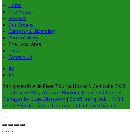
Home
The Hostel
Reviews
Our Rooms
Camping & Glamping
Photo Gallery
The Local Area
Location
Contact Us
Bản quyền
©
Aille River Tourist Hostel & Campsite 2026
Cloud Diary PMS, Website, Booking Engine & Channel
Manager by GuestDiary.com
|
Sơ đồ trang web
|
Chính
sách
|
Điều khoản và điều kiện
|
Chính sách bảo mật