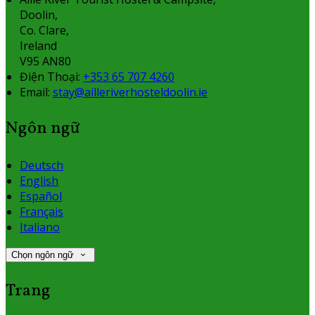
Doolin,
Co. Clare,
Ireland
V95 AN80
Điện Thoại
:
+353 65 707 4260
Email:
stay@ailleriverhosteldoolin.ie
Ngôn ngữ
Deutsch
English
Español
Français
Italiano
Chọn ngôn ngữ
Trang