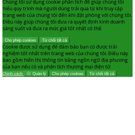
Chúng tôi sử dụng cookie phân tích để giúp chúng tôi
hiểu quy trình mà người dùng trải qua từ khi truy cập
trang web của chúng tôi đến khi đặt phòng với chúng tôi.
Điều này giúp chúng tôi đưa ra quyết định kinh doanh
sáng suốt và đưa ra mức giá tốt nhất có thể.
Cho phép cookies
Từ chối tất cả
Cookie được sử dụng để đảm bảo bạn có được trải
nghiệm tốt nhất trên trang web của chúng tôi. Điều này
bao gồm hiển thị thông tin bằng ngôn ngữ địa phương
của bạn nếu có và phân tích thương mại điện tử.
Chính sách
Quản lý
Cho phép cookies
Từ chối tất cả